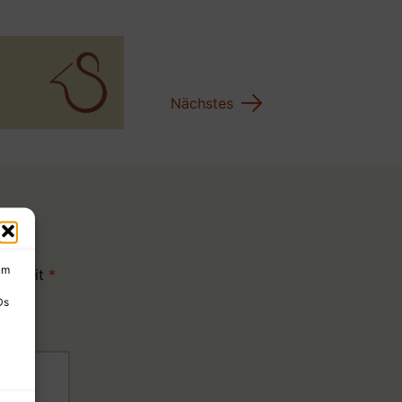
→
Nächstes
um
sind mit
*
Ds