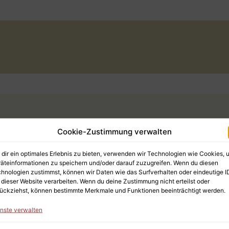
be einen Kommentar
Cookie-Zustimmung verwalten
dir ein optimales Erlebnis zu bieten, verwenden wir Technologien wie Cookies, 
il-Adresse wird nicht veröffentlicht.
Erforderliche Felder 
äteinformationen zu speichern und/oder darauf zuzugreifen. Wenn du diesen
hnologien zustimmst, können wir Daten wie das Surfverhalten oder eindeutige I
 dieser Website verarbeiten. Wenn du deine Zustimmung nicht erteilst oder
ar
*
ückziehst, können bestimmte Merkmale und Funktionen beeinträchtigt werden.
nste verwalten