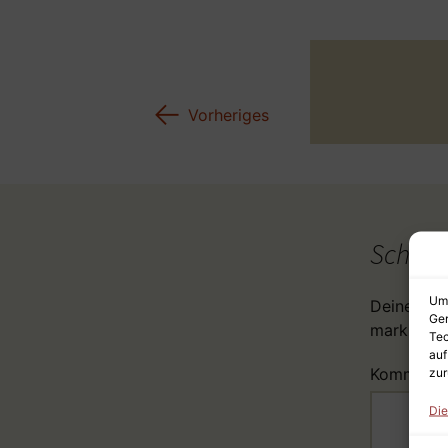
←
Vorheriges
Schrei
Um 
Deine E-Ma
Ger
markiert
Tec
auf
Komment
zur
Die