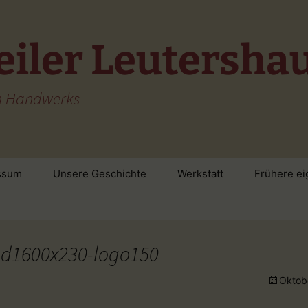
eiler Leutersha
en Handwerks
ssum
Unsere Geschichte
Werkstatt
Frühere ei
nd1600x230-logo150
Oktobe