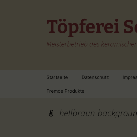
Zum
Inhalt
springen
Töpferei S
Meisterbetrieb des keramisch
Startseite
Datenschutz
Impre
Fremde Produkte
hellbraun-backgrou