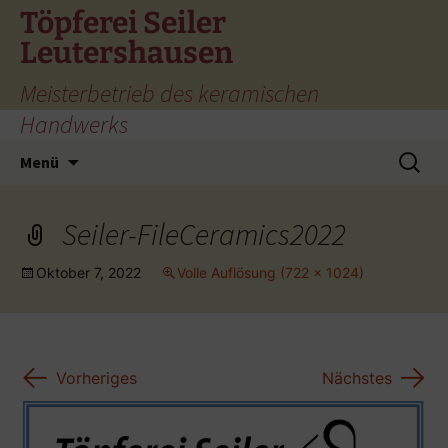
Zum
Töpferei Seiler
Inhalt
Leutershausen
springen
Meisterbetrieb des keramischen
Handwerks
Suchen
Menü
nach:
Seiler-FileCeramics2022
Oktober 7, 2022
Volle Auflösung (722 × 1024)
←
→
Vorheriges
Nächstes