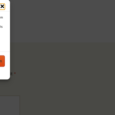
um
Ds
en
sind mit
*