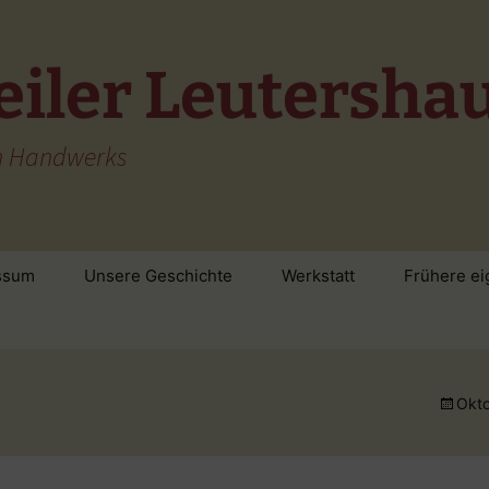
eiler Leutersha
en Handwerks
ssum
Unsere Geschichte
Werkstatt
Frühere ei
Okto