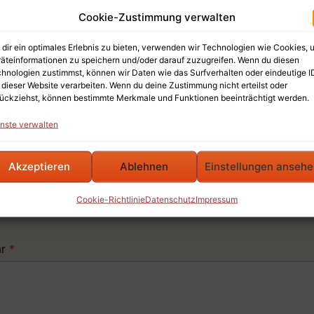
Cookie-Zustimmung verwalten
dir ein optimales Erlebnis zu bieten, verwenden wir Technologien wie Cookies, 
äteinformationen zu speichern und/oder darauf zuzugreifen. Wenn du diesen
Töpferei Seiler Logo
hnologien zustimmst, können wir Daten wie das Surfverhalten oder eindeutige I
 dieser Website verarbeiten. Wenn du deine Zustimmung nicht erteilst oder
ückziehst, können bestimmte Merkmale und Funktionen beeinträchtigt werden.
nste verwalten
be einen Kommentar
Akzeptieren
Ablehnen
Einstellungen anseh
Cookie-Richtlinie
Datenschutz
Impressum
il-Adresse wird nicht veröffentlicht.
Erforderliche Felder 
ar
*