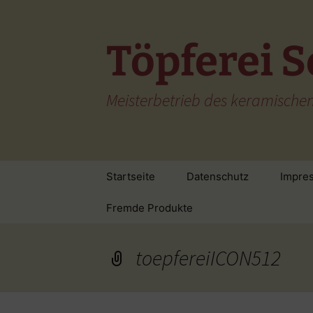
Zum
Inhalt
springen
Töpferei S
Meisterbetrieb des keramisch
Startseite
Datenschutz
Impre
Fremde Produkte
toepfereiICON512