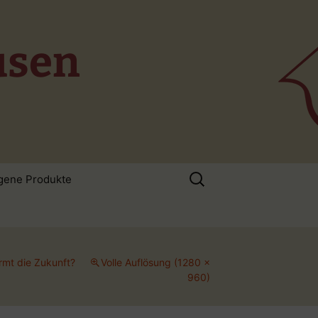
usen
Suchen
gene Produkte
nach:
rmt die Zukunft?
Volle Auflösung (1280 ×
960)