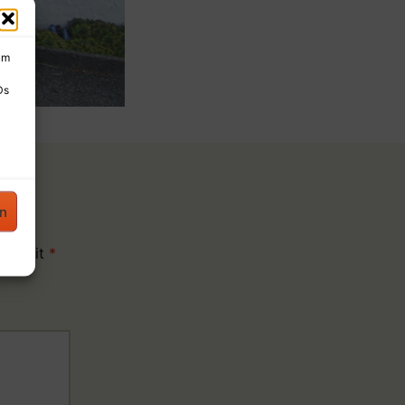
um
Ds
en
sind mit
*