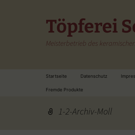
Zum
Inhalt
springen
Töpferei S
Meisterbetrieb des keramisch
Startseite
Datenschutz
Impre
Fremde Produkte
1-2-Archiv-Moll