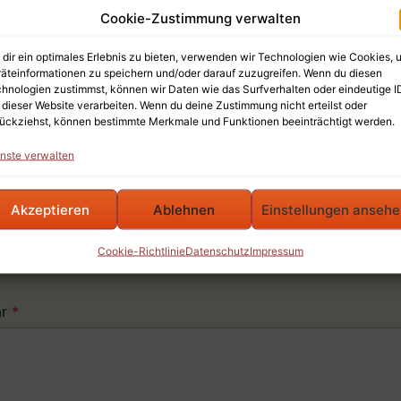
Cookie-Zustimmung verwalten
dir ein optimales Erlebnis zu bieten, verwenden wir Technologien wie Cookies, 
äteinformationen zu speichern und/oder darauf zuzugreifen. Wenn du diesen
hnologien zustimmst, können wir Daten wie das Surfverhalten oder eindeutige I
 dieser Website verarbeiten. Wenn du deine Zustimmung nicht erteilst oder
ückziehst, können bestimmte Merkmale und Funktionen beeinträchtigt werden.
nste verwalten
be einen Kommentar
Akzeptieren
Ablehnen
Einstellungen anseh
il-Adresse wird nicht veröffentlicht.
Erforderliche Felder 
Cookie-Richtlinie
Datenschutz
Impressum
ar
*