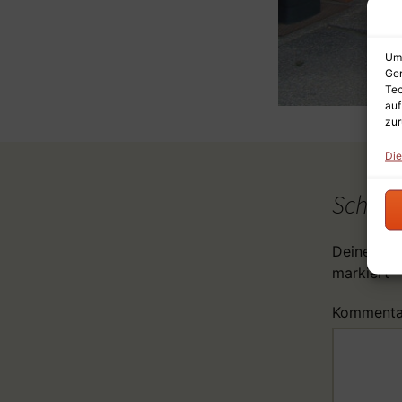
Um 
Ger
Tec
auf
zur
Die
Schrei
Deine E-Ma
markiert
Komment