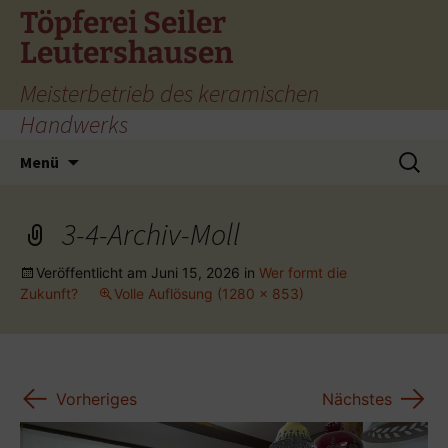
Zum
Töpferei Seiler
Inhalt
Leutershausen
springen
Meisterbetrieb des keramischen
Handwerks
Suchen
Menü
nach:
3-4-Archiv-Moll
Veröffentlicht am
Juni 15, 2026
in
Wer formt die
Zukunft?
Volle Auflösung (1280 × 853)
←
→
Vorheriges
Nächstes