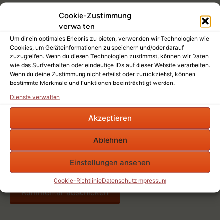
Kommentar
*
Cookie-Zustimmung
verwalten
Um dir ein optimales Erlebnis zu bieten, verwenden wir Technologien wie
Cookies, um Geräteinformationen zu speichern und/oder darauf
zuzugreifen. Wenn du diesen Technologien zustimmst, können wir Daten
wie das Surfverhalten oder eindeutige IDs auf dieser Website verarbeiten.
Wenn du deine Zustimmung nicht erteilst oder zurückziehst, können
Name
*
bestimmte Merkmale und Funktionen beeinträchtigt werden.
Dienste verwalten
E-Mail-Adresse
*
Akzeptieren
Website
Ablehnen
Name, E-Mail-Adresse und Website in diesem
Einstellungen ansehen
Browser für meinen nächsten Kommentar speichern.
Cookie-Richtlinie
Datenschutz
Impressum