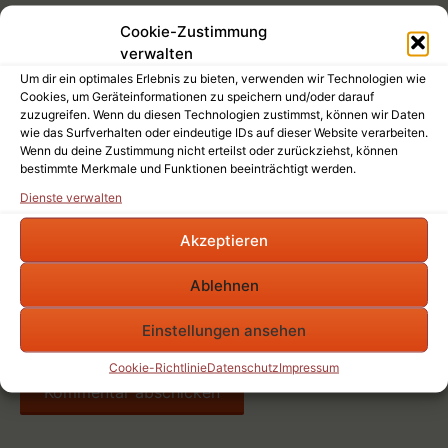
Kommentar
*
Cookie-Zustimmung
verwalten
Um dir ein optimales Erlebnis zu bieten, verwenden wir Technologien wie
Cookies, um Geräteinformationen zu speichern und/oder darauf
zuzugreifen. Wenn du diesen Technologien zustimmst, können wir Daten
wie das Surfverhalten oder eindeutige IDs auf dieser Website verarbeiten.
Wenn du deine Zustimmung nicht erteilst oder zurückziehst, können
Name
*
bestimmte Merkmale und Funktionen beeinträchtigt werden.
Dienste verwalten
E-Mail-Adresse
*
Akzeptieren
Website
Ablehnen
Name, E-Mail-Adresse und Website in diesem
Einstellungen ansehen
Browser für meinen nächsten Kommentar speichern.
Cookie-Richtlinie
Datenschutz
Impressum