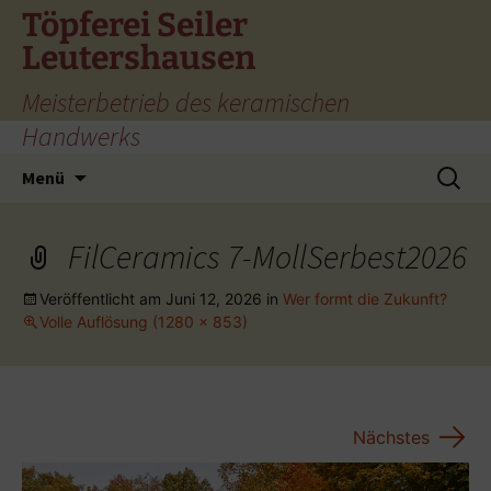
Zum
Töpferei Seiler
Inhalt
Leutershausen
springen
Meisterbetrieb des keramischen
Handwerks
Suchen
Menü
nach:
FilCeramics 7-MollSerbest2026
Veröffentlicht am
Juni 12, 2026
in
Wer formt die Zukunft?
Volle Auflösung (1280 × 853)
→
Nächstes